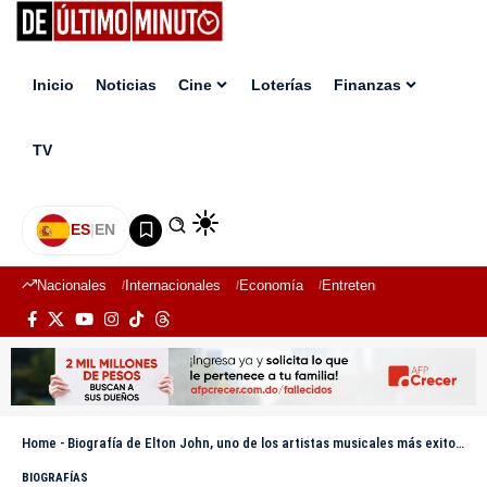
Inicio
Noticias
Cine
Loterías
Finanzas
TV
ES
|
EN
Nacionales
Internacionales
Economía
Entretenimiento
Deport
Home
-
Biografía de Elton John, uno de los artistas musicales más exitosos de la historia
BIOGRAFÍAS