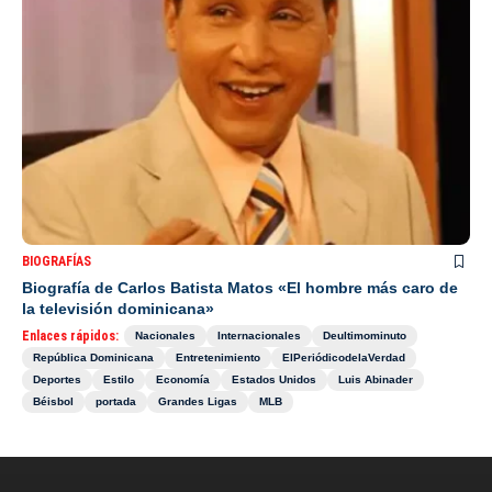
BIOGRAFÍAS
Biografía de Carlos Batista Matos «El hombre más caro de
la televisión dominicana»
Enlaces rápidos:
Nacionales
Internacionales
Deultimominuto
República Dominicana
Entretenimiento
ElPeriódicodelaVerdad
Deportes
Estilo
Economía
Estados Unidos
Luis Abinader
Béisbol
portada
Grandes Ligas
MLB