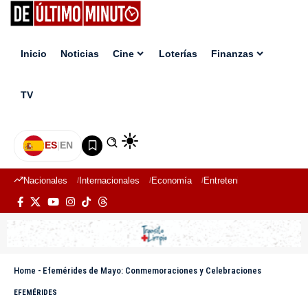
Inicio
Noticias
Cine
Loterías
Finanzas
TV
ES
|
EN
Nacionales
Internacionales
Economía
Entretenimiento
Deport
Home
-
Efemérides de Mayo: Conmemoraciones y Celebraciones
EFEMÉRIDES