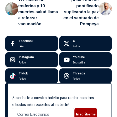
tosferina y 10
pontificado
muertes salud llama
suplicando la paz
a reforzar
en el santuario de
vacunación
Pompeya
Facebook
X
Like
Follow
Instagram
Youtube
Follow
Subscribe
Tiktok
Threads
Follow
Follow
¡Suscríbete a nuestro boletín para recibir nuestros
artículos más recientes al instante!
Inscríbeme