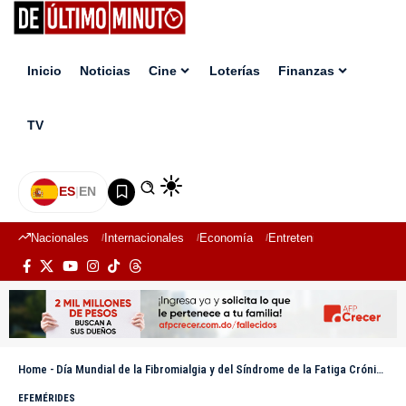
Inicio
Noticias
Cine
Loterías
Finanzas
TV
ES
|
EN
Nacionales
Internacionales
Economía
Entretenimiento
Deport
Home
-
Día Mundial de la Fibromialgia y del Síndrome de la Fatiga Crónica
EFEMÉRIDES