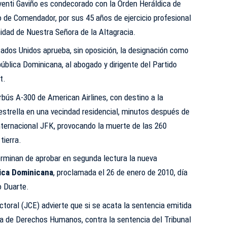
lventi Gaviño es condecorado con la Orden Heráldica de
o de Comendador, por sus 45 años de ejercicio profesional
nidad de Nuestra Señora de la Altagracia.
tados Unidos aprueba, sin oposición, la designación como
blica Dominicana, al abogado y dirigente del Partido
t.
rbús A-300 de American Airlines, con destino a la
estrella en una vecindad residencial, minutos después de
nternacional JFK, provocando la muerte de las 260
tierra.
rminan de aprobar en segunda lectura la nueva
ica Dominicana
, proclamada el 26 de enero de 2010, día
o Duarte.
ctoral (JCE) advierte que si se acata la sentencia emitida
na de Derechos Humanos, contra la sentencia del Tribunal