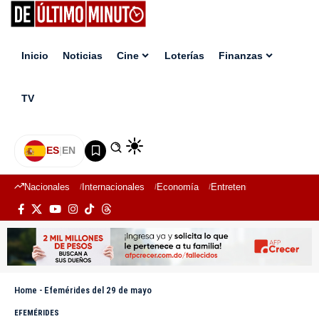
Inicio
Noticias
Cine
Loterías
Finanzas
TV
ES
|
EN
Nacionales
Internacionales
Economía
Entretenimiento
Deport
Home
-
Efemérides del 29 de mayo
EFEMÉRIDES