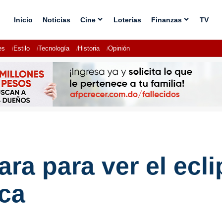
Inicio
Noticias
Cine
Loterías
Finanzas
TV
es
Estilo
Tecnología
Historia
Opinión
ra para ver el ecl
ca