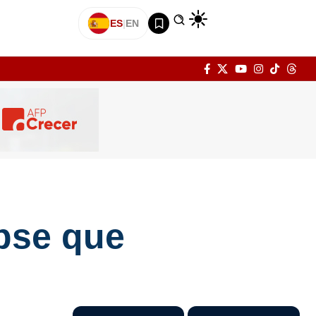
ES
|
EN
ipse que