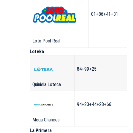
01+86+41+31
Loto Pool Real
Loteka
84+99+25
Quiniela Loteca
94+23+44+28+66
Mega Chances
La Primera