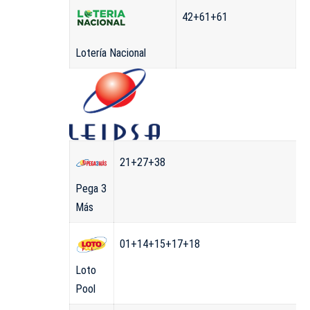
42+61+61
Lotería Nacional
21+27+38
Pega 3
Más
01+14+15+17+18
Loto
Pool