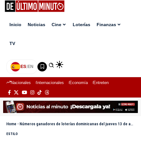
Inicio
Noticias
Cine
Loterías
Finanzas
TV
ES
|
EN
Nacionales
Internacionales
Economía
Entretenimiento
Deport
Home
-
Números ganadores de loterías dominicanas del jueves 13 de abril 2023
ESTILO