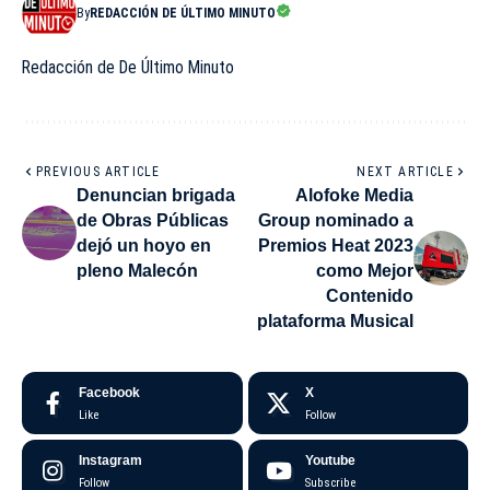
By
REDACCIÓN DE ÚLTIMO MINUTO
Redacción de De Último Minuto
PREVIOUS ARTICLE
NEXT ARTICLE
Denuncian brigada
Alofoke Media
de Obras Públicas
Group nominado a
dejó un hoyo en
Premios Heat 2023
pleno Malecón
como Mejor
Contenido
plataforma Musical
Facebook
X
Like
Follow
Instagram
Youtube
Follow
Subscribe