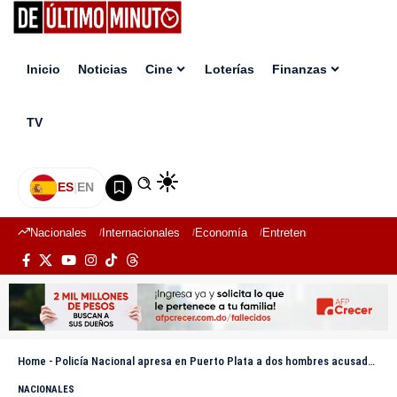
Inicio
Noticias
Cine
Loterías
Finanzas
TV
ES
|
EN
Nacionales
Internacionales
Economía
Entretenimiento
Deport
Home
-
Policía Nacional apresa en Puerto Plata a dos hombres acusados de estafar a ciudadano con falsa promesa de “números ganadores de lotería”
NACIONALES