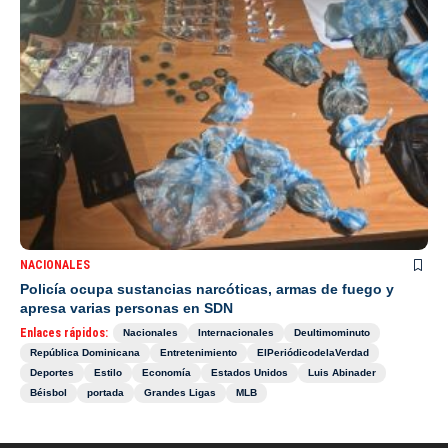
NACIONALES
Policía ocupa sustancias narcóticas, armas de fuego y
apresa varias personas en SDN
Enlaces rápidos:
Nacionales
Internacionales
Deultimominuto
República Dominicana
Entretenimiento
ElPeriódicodelaVerdad
Deportes
Estilo
Economía
Estados Unidos
Luis Abinader
Béisbol
portada
Grandes Ligas
MLB