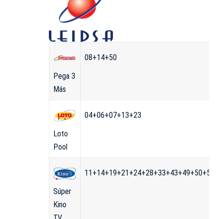
08+14+50
Pega 3
Más
04+06+07+13+23
Loto
Pool
11+14+19+21+24+28+33+43+49+50+55+
Súper
Kino
TV