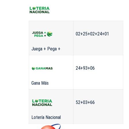
02+25+02+24+01
Juega + Pega +
24+93+06
Gana Más
52+03+66
Lotería Nacional