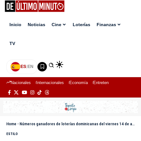
Inicio
Noticias
Cine
Loterías
Finanzas
TV
ES
|
EN
Nacionales
Internacionales
Economía
Entretenimiento
Deport
Home
-
Números ganadores de loterías dominicanas del viernes 14 de abril 2023
ESTILO