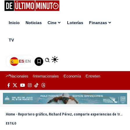
Inicio
Noticias
Cine
Loterías
Finanzas
TV
ES
|
EN
Nacionales
Internacionales
Economía
Entretenimiento
Deport
Home
-
Reportero gráfico, Richard Pérez, comparte experiencias de trabajo con jóvenes aprendices de fotoperiodismo
ESTILO