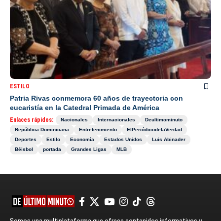
ESTILO
Patria Rivas conmemora 60 años de trayectoria con
eucaristía en la Catedral Primada de América
Enlaces rápidos:
Nacionales
Internacionales
Deultimominuto
República Dominicana
Entretenimiento
ElPeriódicodelaVerdad
Deportes
Estilo
Economía
Estados Unidos
Luis Abinader
Béisbol
portada
Grandes Ligas
MLB