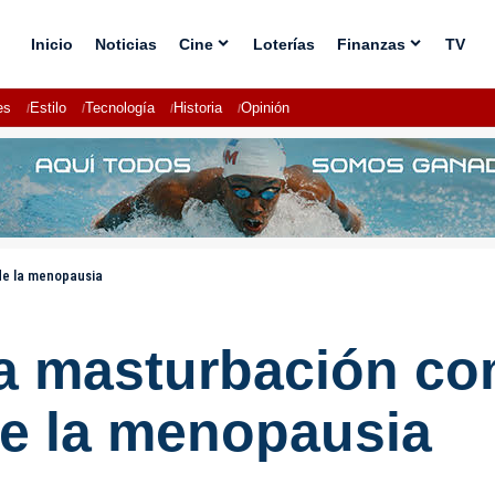
Inicio
Noticias
Cine
Loterías
Finanzas
TV
es
Estilo
Tecnología
Historia
Opinión
de la menopausia
la masturbación co
de la menopausia