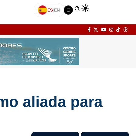
ES
|
EN
mo aliada para