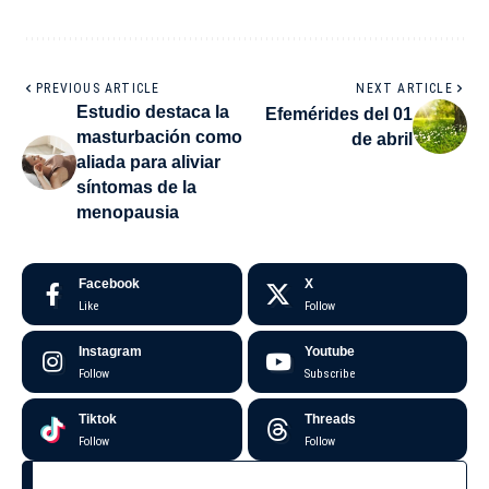
PREVIOUS ARTICLE
NEXT ARTICLE
Estudio destaca la
Efemérides del 01
masturbación como
de abril
aliada para aliviar
síntomas de la
menopausia
Facebook
X
Like
Follow
Instagram
Youtube
Follow
Subscribe
Tiktok
Threads
Follow
Follow