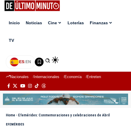
Inicio
Noticias
Cine
Loterías
Finanzas
TV
ES
|
EN
Nacionales
Internacionales
Economía
Entretenimiento
Deport
Home
-
Efemérides: Conmemoraciones y celebraciones de Abril
EFEMÉRIDES