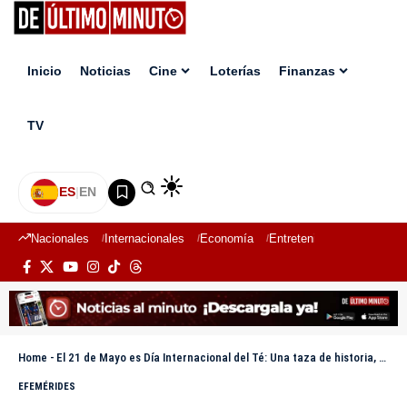
Inicio
Noticias
Cine
Loterías
Finanzas
TV
ES
|
EN
Nacionales
Internacionales
Economía
Entretenimiento
Deport
Home
-
El 21 de Mayo es Día Internacional del Té: Una taza de historia, salud y sostenibilidad
EFEMÉRIDES