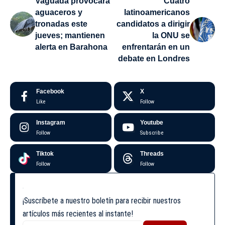
Vaguada provocará
Cuatro
aguaceros y
latinoamericanos
tronadas este
candidatos a dirigir
jueves; mantienen
la ONU se
alerta en Barahona
enfrentarán en un
debate en Londres
Facebook
X
Like
Follow
Instagram
Youtube
Follow
Subscribe
Tiktok
Threads
Follow
Follow
¡Suscríbete a nuestro boletín para recibir nuestros
artículos más recientes al instante!