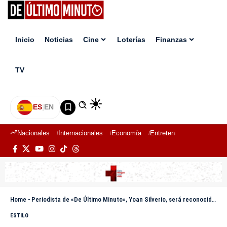
Inicio
Noticias
Cine
Loterías
Finanzas
TV
ES
|
EN
Nacionales
Internacionales
Economía
Entretenimiento
Deport
Home
-
Periodista de «De Último Minuto», Yoan Silverio, será reconocido en Gala Joven 2025 por Día de la Juventud
ESTILO