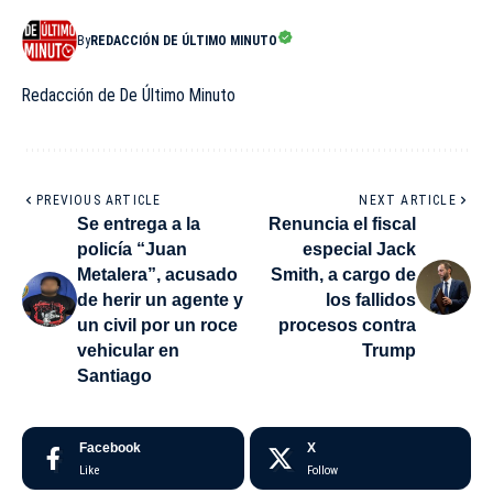
By
REDACCIÓN DE ÚLTIMO MINUTO
Redacción de De Último Minuto
PREVIOUS ARTICLE
NEXT ARTICLE
Se entrega a la
Renuncia el fiscal
policía “Juan
especial Jack
Metalera”, acusado
Smith, a cargo de
de herir un agente y
los fallidos
un civil por un roce
procesos contra
vehicular en
Trump
Santiago
Facebook
X
Like
Follow