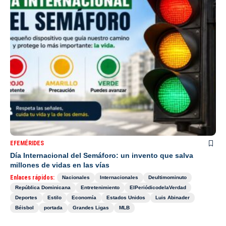
EFEMÉRIDES
Día Internacional del Semáforo: un invento que salva
millones de vidas en las vías
Enlaces rápidos:
Nacionales
Internacionales
Deultimominuto
República Dominicana
Entretenimiento
ElPeriódicodelaVerdad
Deportes
Estilo
Economía
Estados Unidos
Luis Abinader
Béisbol
portada
Grandes Ligas
MLB