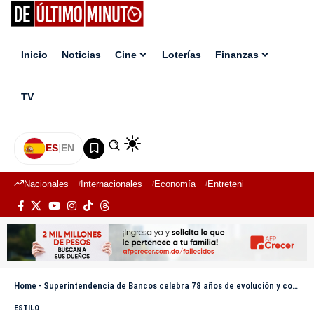
Inicio
Noticias
Cine
Loterías
Finanzas
TV
ES
|
EN
Nacionales
Internacionales
Economía
Entretenimiento
Deport
Home
-
Superintendencia de Bancos celebra 78 años de evolución y compromiso con la salud del sistema y la protección de los usuarios
ESTILO