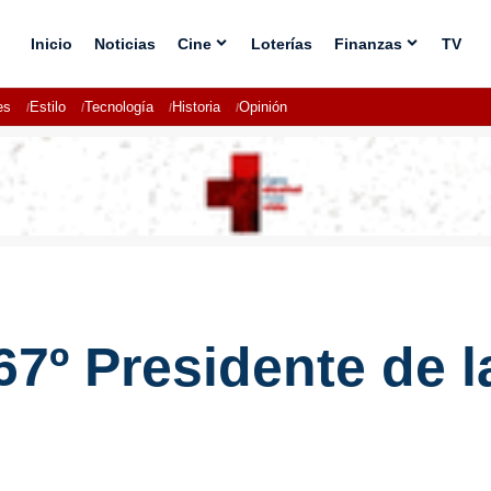
Inicio
Noticias
Cine
Loterías
Finanzas
TV
es
Estilo
Tecnología
Historia
Opinión
 67º Presidente de 