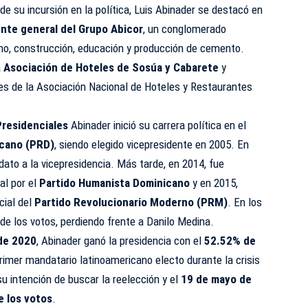
e su incursión en la política, Luis Abinader se destacó en
nte general del Grupo Abicor
, un conglomerado
smo, construcción, educación y producción de cemento.
a
Asociación de Hoteles de Sosúa y Cabarete
y
es de la Asociación Nacional de Hoteles y Restaurantes
Presidenciales
Abinader inició su carrera política en el
icano (PRD)
, siendo elegido vicepresidente en 2005. En
dato a la vicepresidencia. Más tarde, en 2014, fue
al por el
Partido Humanista Dominicano
y en 2015,
cial del
Partido Revolucionario Moderno (PRM)
. En los
de los votos, perdiendo frente a Danilo Medina.
 de 2020
, Abinader ganó la presidencia con el
52.52% de
primer mandatario latinoamericano electo durante la crisis
u intención de buscar la reelección y el
19 de mayo de
e los votos
.