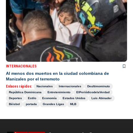
INTERNACIONALES
Al menos dos muertos en la ciudad colombiana de
Manizales por el terremoto
Enlaces rápidos:
Nacionales
Internacionales
Deultimominuto
República Dominicana
Entretenimiento
ElPeriódicodelaVerdad
Deportes
Estilo
Economía
Estados Unidos
Luis Abinader
Béisbol
portada
Grandes Ligas
MLB