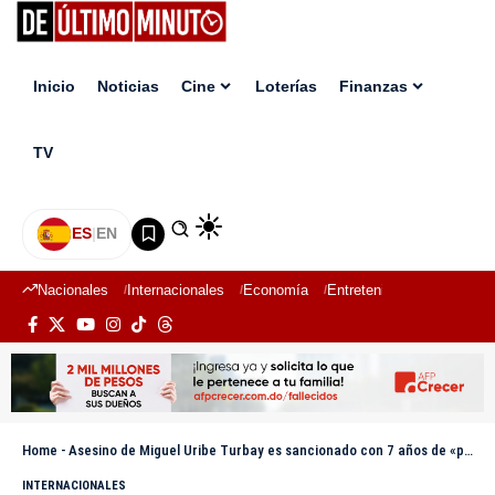
Inicio
Noticias
Cine
Loterías
Finanzas
TV
ES
|
EN
Nacionales
Internacionales
Economía
Entretenimiento
Deport
Home
-
Asesino de Miguel Uribe Turbay es sancionado con 7 años de «privación de la libertad»
INTERNACIONALES