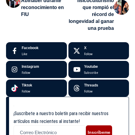
Abinader durante
fisicoculturismo
reconocimiento en
que rompió el
FIU
récord de
longevidad al ganar
una prueba
Facebook
X
Like
Follow
Instagram
Youtube
Follow
Subscribe
Tiktok
Threads
Follow
Follow
¡Suscríbete a nuestro boletín para recibir nuestros
artículos más recientes al instante!
Inscríbeme