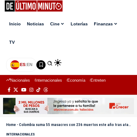
Inicio
Noticias
Cine
Loterías
Finanzas
TV
ES
|
EN
Nacionales
Internacionales
Economía
Entretenimiento
Deport
Home
-
Colombia suma 55 masacres con 236 muertos este año tras ataque en el departamento de Cauca
INTERNACIONALES