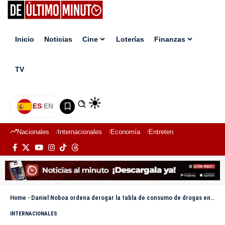
Inicio
Noticias
Cine
Loterías
Finanzas
TV
ES
|
EN
Nacionales
Internacionales
Economía
Entretenimiento
Deport
Home
-
Daniel Noboa ordena derogar la tabla de consumo de drogas en Ecuador
INTERNACIONALES