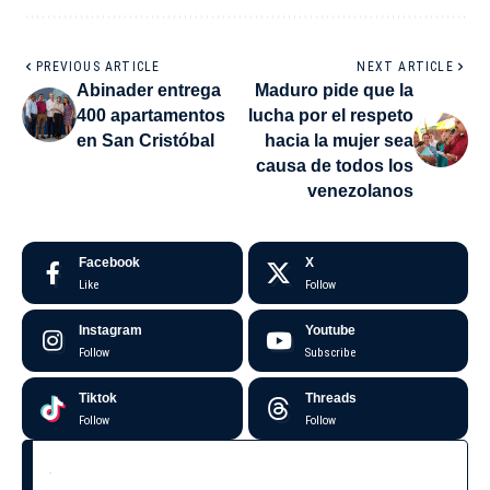
PREVIOUS ARTICLE
NEXT ARTICLE
Abinader entrega
Maduro pide que la
400 apartamentos
lucha por el respeto
en San Cristóbal
hacia la mujer sea
causa de todos los
venezolanos
Facebook
X
Like
Follow
Instagram
Youtube
Follow
Subscribe
Tiktok
Threads
Follow
Follow