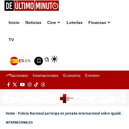
Inicio
Noticias
Cine
Loterías
Finanzas
TV
ES
|
EN
Nacionales
Internacionales
Economía
Entretenimiento
Deport
Home
-
Policía Nacional participa en jornada internacional sobre igualdad y liderazgo femenino en España
INTERNACIONALES