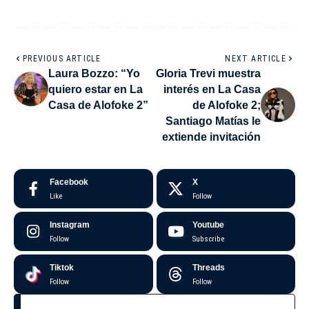
PREVIOUS ARTICLE
NEXT ARTICLE
Laura Bozzo: “Yo
Gloria Trevi muestra
quiero estar en La
interés en La Casa
Casa de Alofoke 2”
de Alofoke 2;
Santiago Matías le
extiende invitación
Facebook
X
Like
Follow
Instagram
Youtube
Follow
Subscribe
Tiktok
Threads
Follow
Follow