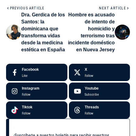
PREVIOUS ARTICLE
NEXT ARTICLE
Dra. Gerdica de los
Hombre es acusado
Santos: la
de intento de
dominicana que
homicidio y
transforma vidas
terrorismo tras
desde la medicina
incidente doméstico
estética en España
en Nueva Jersey
Facebook
X
Like
Follow
Instagram
Youtube
Follow
Subscribe
Tiktok
Threads
Follow
Follow
¡Suscríbete a nuestro boletín para recibir nuestros