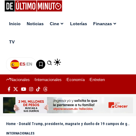
Inicio
Noticias
Cine
Loterías
Finanzas
TV
ES
|
EN
Nacionales
Internacionales
Economía
Entretenimiento
Deport
Home
-
Donald Trump, presidente, magnate y dueño de 19 campos de golf
INTERNACIONALES