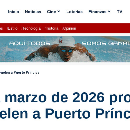
Inicio
Noticias
Cine
Loterías
Finanzas
TV
es
Estilo
Tecnología
Historia
Opinión
vuelen a Puerto Príncipe
a marzo de 2026 pr
elen a Puerto Prín