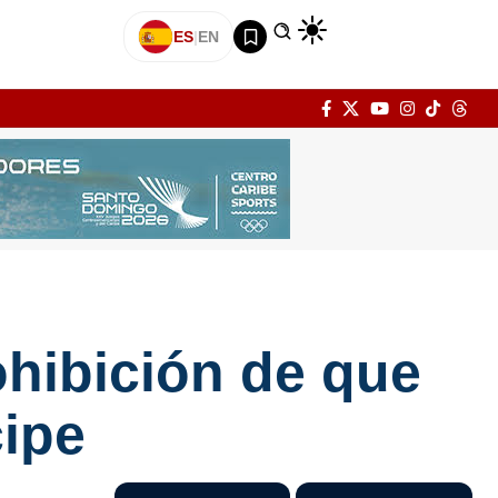
ES
|
EN
ohibición de que
cipe