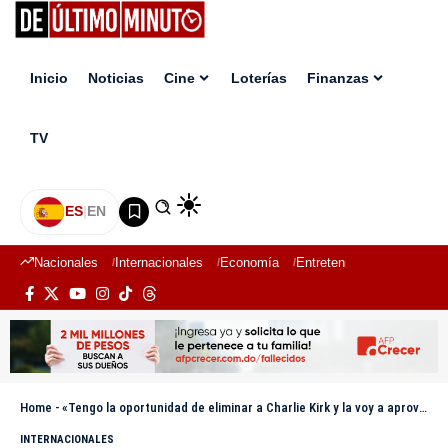
Inicio
Noticias
Cine
Loterías
Finanzas
TV
ES
|
EN
Nacionales
Internacionales
Economía
Entretenimiento
Deport
Home
-
«Tengo la oportunidad de eliminar a Charlie Kirk y la voy a aprovechar'», escribió el asesino del activista
INTERNACIONALES