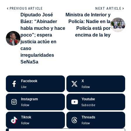
PREVIOUS ARTICLE
NEXT ARTICLE
Diputado José
Ministra de Interior y
Báez: “Abinader
Policía: Nadie en la
habla mucho y hace
Policía está por
poco”; espera
encima de la ley
justicia actúe en
caso
irregularidades
SeNaSa
Facebook
X
Like
Follow
Instagram
Youtube
Follow
Subscribe
Tiktok
Threads
Follow
Follow