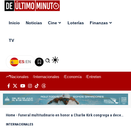
Inicio
Noticias
Cine
Loterías
Finanzas
TV
ES
|
EN
Nacionales
Internacionales
Economía
Entretenimiento
Deport
Home
-
Funeral multitudinario en honor a Charlie Kirk congrega a decenas de miles en Arizona
INTERNACIONALES