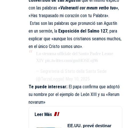
conversión de san Agustín
que él mismo explicó
con las palabras
«Vulnerasti cor meum verbo tuo»
,
«Has traspasado mi corazón con tu Palabra».
Estas son las palabras que pronunció san Agustín
en un sermón, la
Exposición del Salmo 127
, para
explicar que «aunque los cristianos seamos muchos,
en el único Cristo somos uno».
Lo stemma ufficiale del Santo Padre Leone
XIV
pic.twitter.com/gmHOSEoj96
— Segreteria di Stato della Santa Sede
(@TerzaLoggia)
May 10, 2025
Te puede interesar:
El papa confirma que adoptó
su nombre por el ejemplo de León XIII y su «Rerum
novarum»
Leer Más
EE.UU. prevé destinar