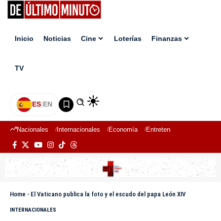
Inicio
Noticias
Cine
Loterías
Finanzas
TV
ES
|
EN
Nacionales
Internacionales
Economía
Entretenimiento
Deport
Home
-
El Vaticano publica la foto y el escudo del papa León XIV
INTERNACIONALES