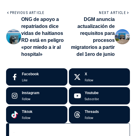
PREVIOUS ARTICLE
NEXT ARTICLE
ONG de apoyo a
DGM anuncia
repatriados dice
actualización de
vidas de haitianos
requisitos para
RD está en peligro
procesos
«por miedo a ir al
migratorios a partir
hospital»
del 1ero de junio
Facebook
X
Like
Follow
Instagram
Youtube
Follow
Subscribe
Tiktok
Threads
Follow
Follow