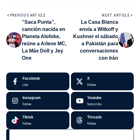
PREVIOUS ARTICLE
NEXT ARTICLE
“Saca Punta”,
La Casa Blanca
canción nacida en
envía a Witkoff y
Planeta Alofoke,
Kushner el sábado
reúne a Arlene MC,
a Pakistán para
La Más Doll y Jey
conversaciones
One
con Irán
Facebook
X
Like
Follow
Instagram
Youtube
Follow
Subscribe
Tiktok
Threads
Follow
Follow