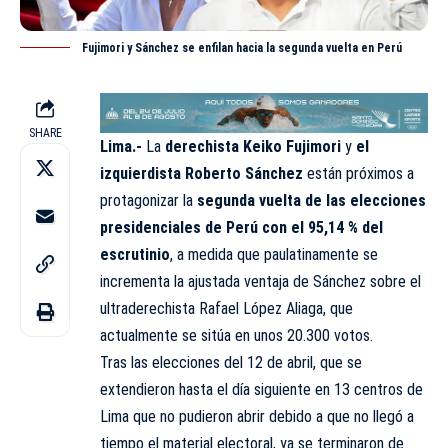
Fujimori y Sánchez se enfilan hacia la segunda vuelta en Perú
SHARE
Lima.-
La
derechista Keiko Fujimori
y
el
izquierdista Roberto Sánchez
están próximos a
protagonizar la
segunda vuelta de las elecciones
presidenciales de Perú con el 95,14 % del
escrutinio
, a medida que paulatinamente se
incrementa la ajustada ventaja de Sánchez sobre el
ultraderechista Rafael López Aliaga, que
actualmente se sitúa en unos 20.300 votos.
Tras las elecciones del 12 de abril, que se
extendieron hasta el día siguiente en 13 centros de
Lima que no pudieron abrir debido a que no llegó a
tiempo el material electoral, ya se terminaron de