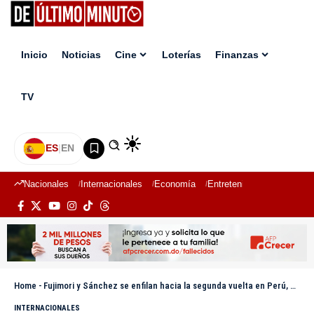
Inicio
Noticias
Cine
Loterías
Finanzas
TV
ES
|
EN
Nacionales
Internacionales
Economía
Entretenimiento
Deport
Home
-
Fujimori y Sánchez se enfilan hacia la segunda vuelta en Perú, con 95,14 % del escrutinio
INTERNACIONALES