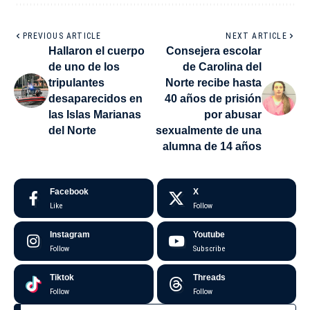
PREVIOUS ARTICLE
NEXT ARTICLE
Hallaron el cuerpo
Consejera escolar
de uno de los
de Carolina del
tripulantes
Norte recibe hasta
desaparecidos en
40 años de prisión
las Islas Marianas
por abusar
del Norte
sexualmente de una
alumna de 14 años
Facebook
X
Like
Follow
Instagram
Youtube
Follow
Subscribe
Tiktok
Threads
Follow
Follow