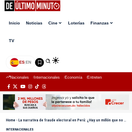
Inicio
Noticias
Cine
Loterías
Finanzas
TV
ES
|
EN
Nacionales
Internacionales
Economía
Entretenimiento
Deport
Home
-
La narrativa de fraude electoral en Perú: ¿Hay un millón que no votó, mesas ficticias y hackeadas?
INTERNACIONALES