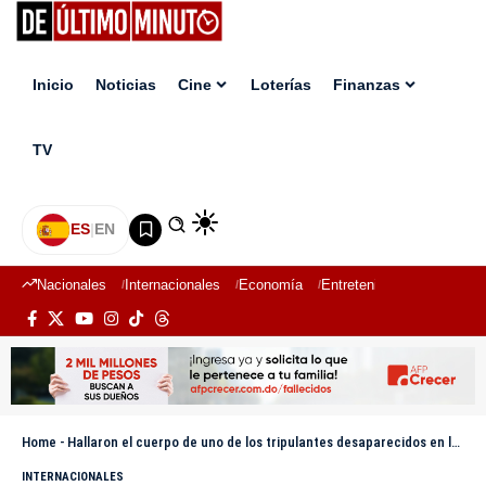
Inicio
Noticias
Cine
Loterías
Finanzas
TV
ES
|
EN
Nacionales
Internacionales
Economía
Entretenimiento
Deport
Home
-
Hallaron el cuerpo de uno de los tripulantes desaparecidos en las Islas Marianas del Norte
INTERNACIONALES