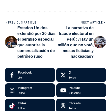
PREVIOUS ARTICLE
NEXT ARTICLE
Estados Unidos
La narrativa de
extendió por 30 días
fraude electoral en
el permiso especial
Perú: ¿Hay un
que autoriza la
millón que no votó,
comercialización de
mesas ficticias y
petróleo ruso
hackeadas?
Facebook
X
Like
Follow
Instagram
Youtube
Follow
Subscribe
Tiktok
Threads
Follow
Follow