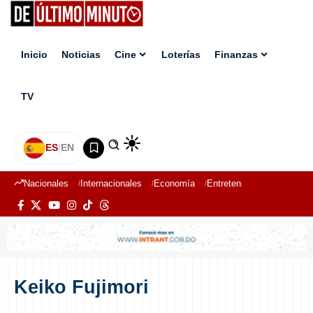
Inicio
Noticias
Cine
Loterías
Finanzas
TV
ES
|
EN
Nacionales
Internacionales
Economía
Entretenimiento
Deport
Keiko Fujimori