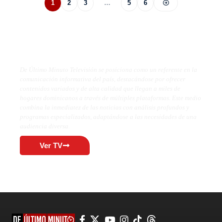
1
2
3
…
5
6
De Último Minuto TV
De Último Minuto Televisión se posiciona como un referente en la
comunicación informativa del país, destacándose por ofrecer
contenidos variados y de alta calidad que llegan a miles de
hogares dominicanos a través de múltiples plataformas. Este medio
combina la inmediatez de las noticias con análisis profundos y
programas especializados, adaptándose a las necesidades de una
audiencia diversa.
Ver TV