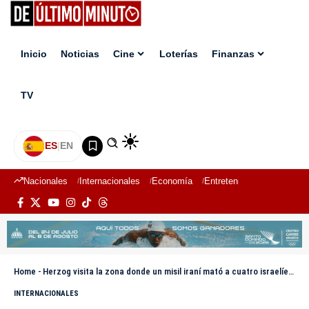
Inicio
Noticias
Cine
Loterías
Finanzas
TV
ES
|
EN
Nacionales
Internacionales
Economía
Entretenimiento
Deport
Home
-
Herzog visita la zona donde un misil iraní mató a cuatro israelíes: «Es pura maldad»
INTERNACIONALES