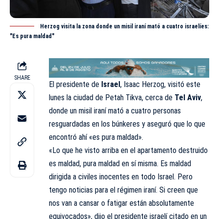
Herzog visita la zona donde un misil iraní mató a cuatro israelíes:
"Es pura maldad"
SHARE
El presidente de
Israel
, Isaac Herzog, visitó este
lunes la ciudad de Petah Tikva, cerca de
Tel Aviv
,
donde un misil iraní mató a cuatro personas
resguardadas en los búnkeres y aseguró que lo que
encontró ahí «es pura maldad».
«Lo que he visto arriba en el apartamento destruido
es maldad, pura maldad en sí misma. Es maldad
dirigida a civiles inocentes en todo Israel. Pero
tengo noticias para el régimen iraní. Si creen que
nos van a cansar o fatigar están absolutamente
equivocados», dijo el presidente israelí citado en un