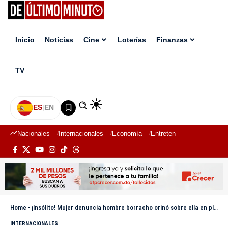
Inicio
Noticias
Cine
Loterías
Finanzas
TV
ES
|
EN
Nacionales
Internacionales
Economía
Entretenimiento
Deport
Home
-
¡Insólito! Mujer denuncia hombre borracho orinó sobre ella en pleno vuelo
INTERNACIONALES