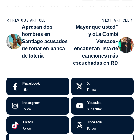
PREVIOUS ARTICLE
NEXT ARTICLE
Apresan dos
“Mayor que usted”
hombres en
y «La Combi
Santiago acusados
Versace»
de robar en banca
encabezan lista de
de lotería
canciones más
escuchadas en RD
Facebook
X
Like
Follow
Instagram
Youtube
Follow
Subscribe
Tiktok
Threads
Follow
Follow