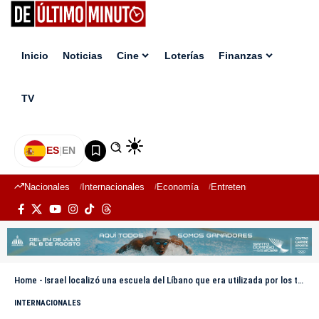
Inicio
Noticias
Cine
Loterías
Finanzas
TV
ES
|
EN
Nacionales
Internacionales
Economía
Entretenimiento
Deport
Home
-
Israel localizó una escuela del Líbano que era utilizada por los terroristas de Hezbollah para el almacenamiento de armas
INTERNACIONALES