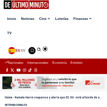
Inicio
Noticias
Cine
Loterías
Finanzas
TV
ES
|
EN
Nacionales
Internacionales
Economía
Entretenimiento
Deport
Home
-
Kamala Harris reaparece y alerta que EE.UU. está al borde de una «crisis constitucional»
INTERNACIONALES