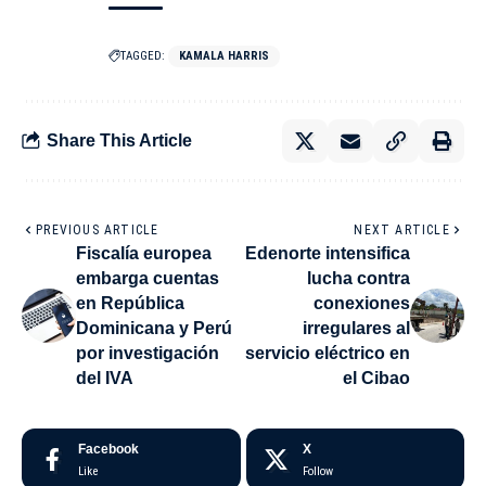
TAGGED:
KAMALA HARRIS
Share This Article
PREVIOUS ARTICLE
NEXT ARTICLE
Fiscalía europea
Edenorte intensifica
embarga cuentas
lucha contra
en República
conexiones
Dominicana y Perú
irregulares al
por investigación
servicio eléctrico en
del IVA
el Cibao
Facebook
X
Like
Follow