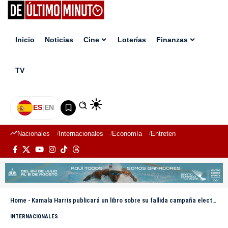
Inicio
Noticias
Cine
Loterías
Finanzas
TV
ES
|
EN
Nacionales
Internacionales
Economía
Entretenimiento
Deport
Home
-
Kamala Harris publicará un libro sobre su fallida campaña electoral
INTERNACIONALES