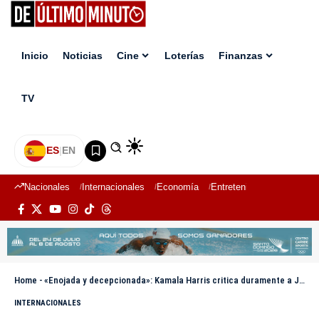
Inicio
Noticias
Cine
Loterías
Finanzas
TV
ES
|
EN
Nacionales
Internacionales
Economía
Entretenimiento
Deport
Home
-
«Enojada y decepcionada»: Kamala Harris critica duramente a Joe Biden
INTERNACIONALES