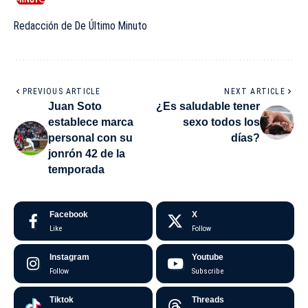
Redacción de De Último Minuto
PREVIOUS ARTICLE
NEXT ARTICLE
Juan Soto
¿Es saludable tener
establece marca
sexo todos los
personal con su
días?
jonrón 42 de la
temporada
Facebook
X
Like
Follow
Instagram
Youtube
Follow
Subscribe
Tiktok
Threads