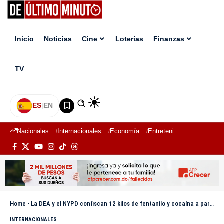
Inicio
Noticias
Cine
Loterías
Finanzas
TV
ES
|
EN
Nacionales
Internacionales
Economía
Entretenimiento
Deport
Home
-
La DEA y el NYPD confiscan 12 kilos de fentanilo y cocaína a pareja dominicana en El Bronx
INTERNACIONALES