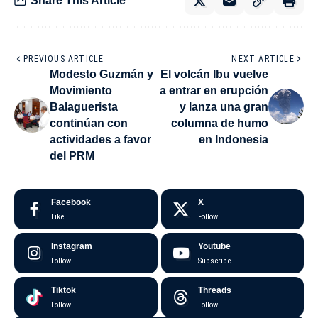
Share This Article
PREVIOUS ARTICLE
NEXT ARTICLE
Modesto Guzmán y
El volcán Ibu vuelve
Movimiento
a entrar en erupción
Balaguerista
y lanza una gran
continúan con
columna de humo
actividades a favor
en Indonesia
del PRM
Facebook
X
Like
Follow
Instagram
Youtube
Follow
Subscribe
Tiktok
Threads
Follow
Follow