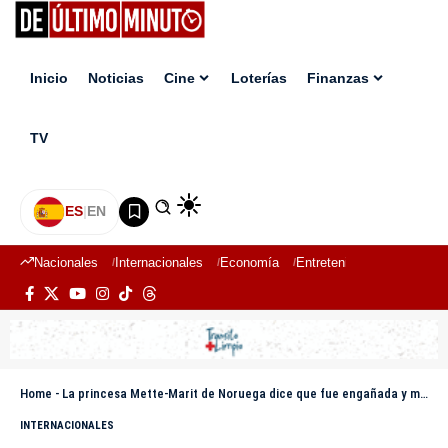
Inicio
Noticias
Cine
Loterías
Finanzas
TV
ES
|
EN
Nacionales
Internacionales
Economía
Entretenimiento
Deport
Home
-
La princesa Mette-Marit de Noruega dice que fue engañada y manipulada por Epstein
INTERNACIONALES