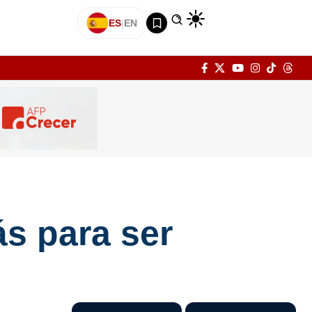
ES
|
EN
s para ser