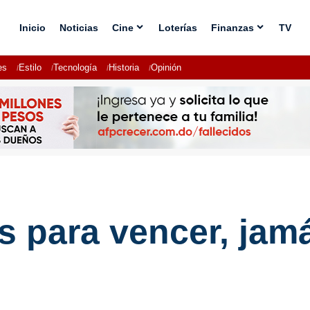
Inicio
Noticias
Cine
Loterías
Finanzas
TV
es
Estilo
Tecnología
Historia
Opinión
 para vencer, jamá