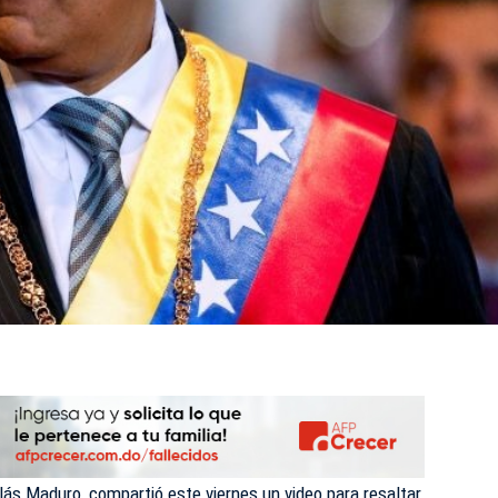
lás Maduro
, compartió este viernes un video para resaltar