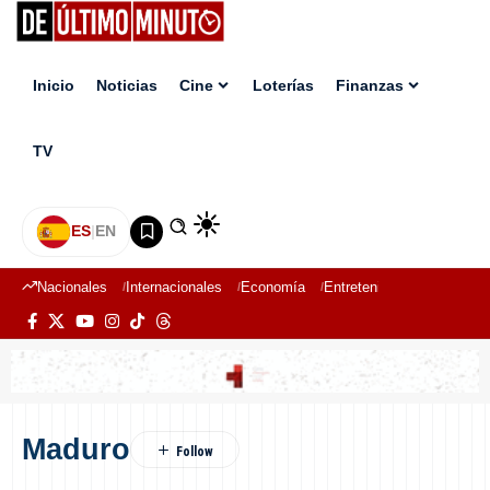
Inicio
Noticias
Cine
Loterías
Finanzas
TV
ES
|
EN
Nacionales
Internacionales
Economía
Entretenimiento
Deport
Maduro