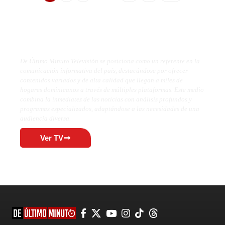
De Último Minuto TV
De Último Minuto Televisión se posiciona como un referente en la
comunicación informativa del país, destacándose por ofrecer
contenidos variados y de alta calidad que llegan a miles de
hogares dominicanos a través de múltiples plataformas. Este medio
combina la inmediatez de las noticias con análisis profundos y
programas especializados, adaptándose a las necesidades de una
audiencia diversa.
Ver TV