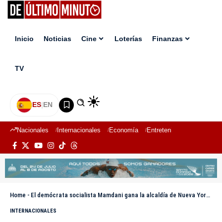
Inicio
Noticias
Cine
Loterías
Finanzas
TV
ES
|
EN
Nacionales
Internacionales
Economía
Entretenimiento
Deport
Home
-
El demócrata socialista Mamdani gana la alcaldía de Nueva York: se convierte en el primer mandatario musulmán de la ciudad
INTERNACIONALES