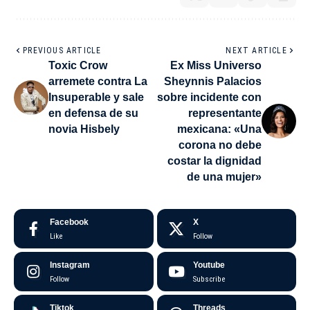
PREVIOUS ARTICLE
NEXT ARTICLE
Toxic Crow
Ex Miss Universo
arremete contra La
Sheynnis Palacios
Insuperable y sale
sobre incidente con
en defensa de su
representante
novia Hisbely
mexicana: «Una
corona no debe
costar la dignidad
de una mujer»
Facebook
X
Like
Follow
Instagram
Youtube
Follow
Subscribe
Tiktok
Threads