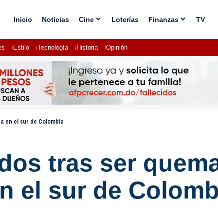
Inicio
Noticias
Cine
Loterías
Finanzas
TV
es
Estilo
Tecnología
Historia
Opinión
a en el sur de Colombia
idos tras ser quem
n el sur de Colomb