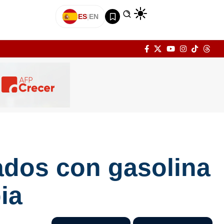
ES
|
EN
ados con gasolina
ia