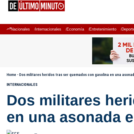
Nacionales
Internacionales
Economía
Entretenimiento
Deport
Home
-
Dos militares heridos tras ser quemados con gasolina en una asonad
INTERNACIONALES
Dos militares her
en una asonada e