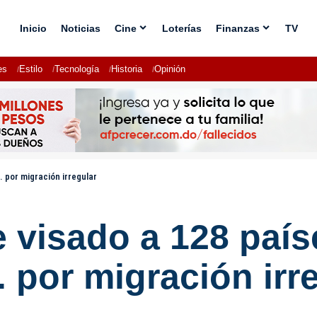
Inicio
Noticias
Cine
Loterías
Finanzas
TV
es
Estilo
Tecnología
Historia
Opinión
 por migración irregular
 visado a 128 país
 por migración irr