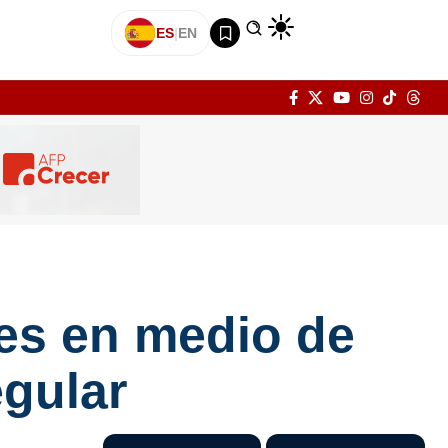
ES
|
EN
es en medio de
egular