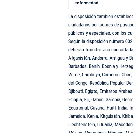
enfermedad
La disposición también establece
ciudadanos portadores de pasapor
públicos y especiales, con los c
Según la disposición número 002-
deberán tramitar visa consultada,
Afganistán, Andorra, Antigua y 
Barbados, Benín, Bosnia y Herzeg
Verde, Camboya, Camerún, Chad,
del Congo, República Popular Dem
Djibouti, Egipto, Emiratos Árabes 
Etiopía, Fiji, Gabón, Gambia, Geo
Ecuatorial, Guyana, Haití, India, I
Jamaica, Kenia, Kirguistán, Kiribat
Liechtenstein, Lituania, Macedon
México, Micronesia, Mónaco, Mo