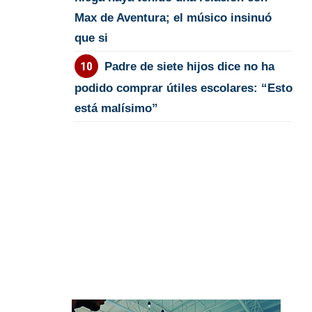
Max de Aventura; el músico insinuó
que si
Padre de siete hijos dice no ha
podido comprar útiles escolares: “Esto
está malísimo”