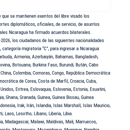
 que se mantienen exentos del libre visado los
tes diplomáticos, oficiales, de servicio, de asuntos
uales Nicaragua ha firmado acuerdos bilaterales.
2026, los ciudadanos de las siguientes nacionalidades
 categoría migratoria “C”, para ingresar a Nicaragua:
Barbuda, Armenia, Azerbaiyán, Bahamas, Bangladesh,
ovina, Botsuana, Burkina Faso, Burundi, Bután, Cabo
 China, Colombia, Comoras, Congo, República Democrática
ocrática de Corea, Costa de Marfil, Croacia, Cuba,
Unidos, Eritrea, Eslovaquia, Eslovenia, Estonia, Esuatini,
rgia, Ghana, Granada, Guinea, Guinea Bissau, Guinea
ndonesia, Irak, Irán, Islandia, Islas Marshall, Islas Mauricio,
i, Laos, Lesotho, Líbano, Liberia, Libia.
ia, Madagascar, Malawi, Maldivas, Mali, Marruecos,
ngolia, Montenegro, Mozambique, Myanmar, Namibia,