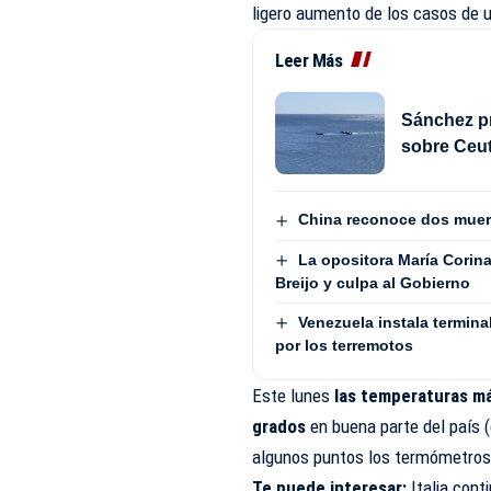
ligero aumento de los casos de u
Leer Más
Sánchez pr
sobre Ceut
China reconoce dos muert
La opositora María Corin
Breijo y culpa al Gobierno
Venezuela instala termina
por los terremotos
Este lunes
las temperaturas má
grados
en buena parte del país (c
algunos puntos los termómetros l
Te puede interesar:
Italia cont