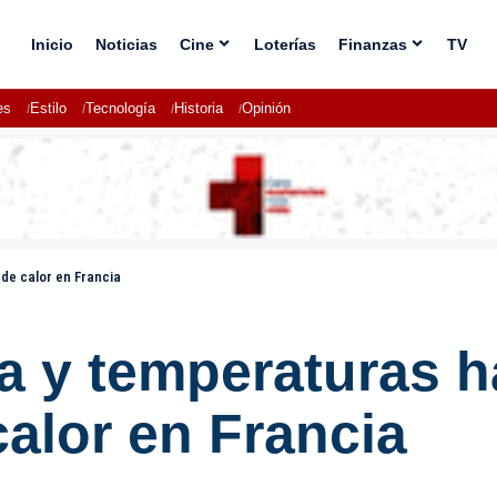
Inicio
Noticias
Cine
Loterías
Finanzas
TV
es
Estilo
Tecnología
Historia
Opinión
 de calor en Francia
ja y temperaturas h
calor en Francia