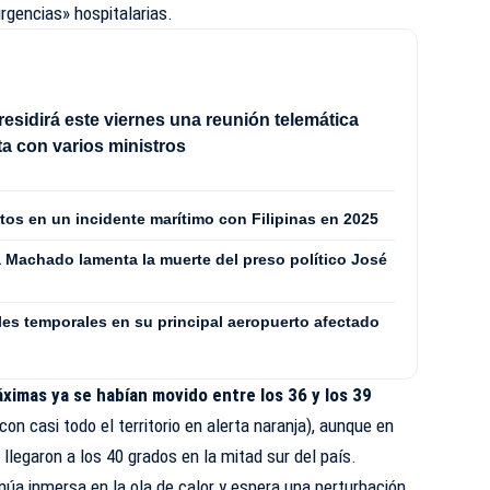
rgencias» hospitalarias.
esidirá este viernes una reunión telemática
a con varios ministros
os en un incidente marítimo con Filipinas en 2025
a Machado lamenta la muerte del preso político José
les temporales en su principal aeropuerto afectado
ximas ya se habían movido entre los 36 y los 39
on casi todo el territorio en alerta naranja), aunque en
legaron a los 40 grados en la mitad sur del país.
inúa inmersa en la ola de calor y espera una perturbación