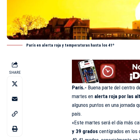
París en alerta roja y temperaturas hasta los 41º
SHARE
París.-
Buena parte del centro d
martes en
alerta roja por las a
algunos puntos en una jornada qu
país.
«Este martes será el día más cal
y 39 grados
centígrados en los 
40-41 grados, especialmente en 