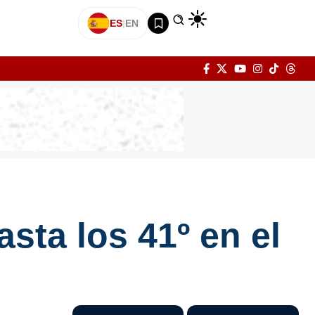
ES
|
EN
asta los 41º en el