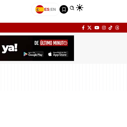
ES
|
EN