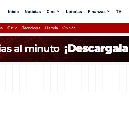
Inicio
Noticias
Cine
Loterías
Finanzas
TV
es
Estilo
Tecnología
Historia
Opinión