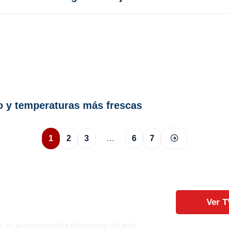
to y temperaturas más frescas
1
2
3
…
6
7
Ver T
e en la comunicación informativa del país,