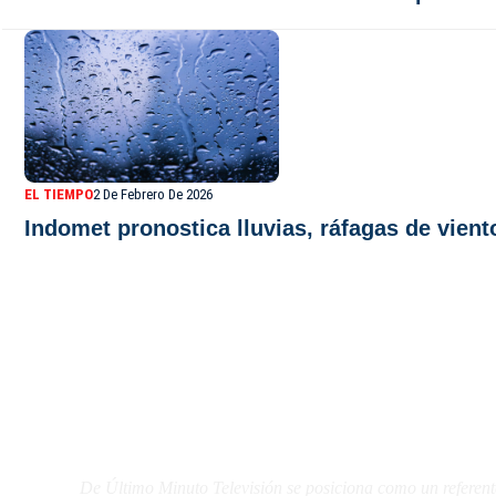
EL TIEMPO
2 De Febrero De 2026
Indomet pronostica lluvias, ráfagas de vien
De Último Minuto TV
De Último Minuto Televisión se posiciona como un referent