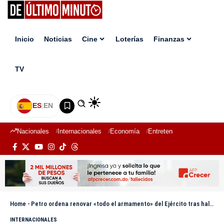
Inicio
Noticias
Cine
Loterías
Finanzas
TV
ES
|
EN
Nacionales
Internacionales
Economía
Entretenimiento
Deport
Home
-
Petro ordena renovar «todo el armamento» del Ejército tras hallar material bélico vencido
INTERNACIONALES