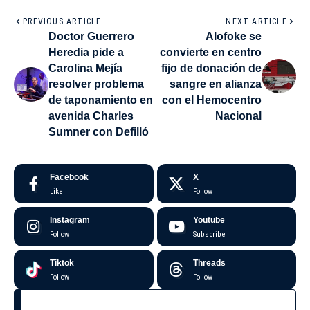
PREVIOUS ARTICLE
NEXT ARTICLE
Doctor Guerrero
Alofoke se
Heredia pide a
convierte en centro
Carolina Mejía
fijo de donación de
resolver problema
sangre en alianza
de taponamiento en
con el Hemocentro
avenida Charles
Nacional
Sumner con Defilló
Facebook
X
Like
Follow
Instagram
Youtube
Follow
Subscribe
Tiktok
Threads
Follow
Follow