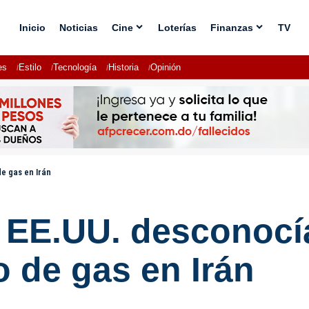
Inicio
Noticias
Cine
Loterías
Finanzas
TV
es
Estilo
Tecnología
Historia
Opinión
e gas en Irán
 EE.UU. desconocía
 de gas en Irán