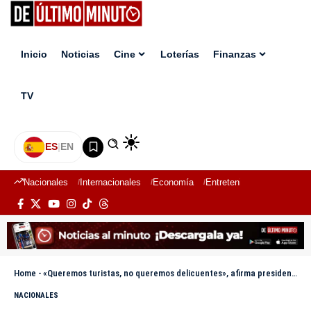
Inicio
Noticias
Cine
Loterías
Finanzas
TV
ES
|
EN
Nacionales
Internacionales
Economía
Entretenimiento
Deport
Home
-
«Queremos turistas, no queremos delicuentes», afirma presidente Abinader
NACIONALES