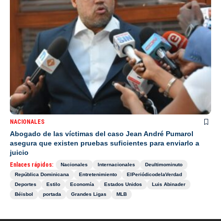
NACIONALES
Abogado de las víctimas del caso Jean André Pumarol
asegura que existen pruebas suficientes para enviarlo a
juicio
Enlaces rápidos:
Nacionales
Internacionales
Deultimominuto
República Dominicana
Entretenimiento
ElPeriódicodelaVerdad
Deportes
Estilo
Economía
Estados Unidos
Luis Abinader
Béisbol
portada
Grandes Ligas
MLB