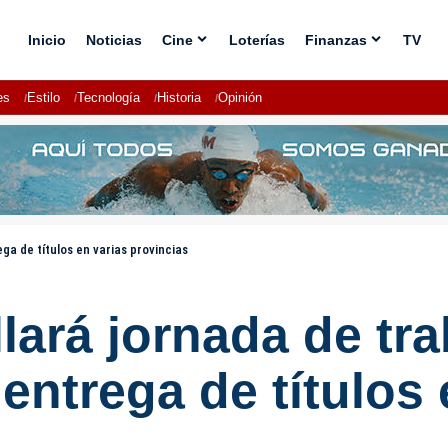
Inicio
Noticias
Cine
Loterías
Finanzas
TV
es
Estilo
Tecnología
Historia
Opinión
ga de títulos en varias provincias
lará jornada de tr
entrega de títulos 