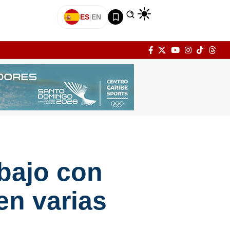
ES
|
EN
abajo con
en varias