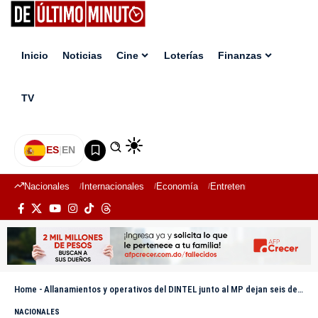
Inicio
Noticias
Cine
Loterías
Finanzas
TV
ES
|
EN
Nacionales
Internacionales
Economía
Entretenimiento
Deport
Home
-
Allanamientos y operativos del DINTEL junto al MP dejan seis detenidos y más de 1,900 cigarrillos ocupados
NACIONALES