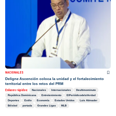
NACIONALES
Deligne Ascención coloca la unidad y el fortalecimiento
territorial entre los retos del PRM
Enlaces rápidos:
Nacionales
Internacionales
Deultimominuto
República Dominicana
Entretenimiento
ElPeriódicodelaVerdad
Deportes
Estilo
Economía
Estados Unidos
Luis Abinader
Béisbol
portada
Grandes Ligas
MLB