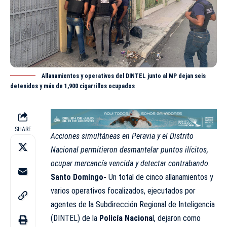
Allanamientos y operativos del DINTEL junto al MP dejan seis
detenidos y más de 1,900 cigarrillos ocupados
SHARE
Acciones simultáneas en Peravia y el Distrito
Nacional permitieron desmantelar puntos ilícitos,
ocupar mercancía vencida y detectar contrabando.
Santo Domingo-
Un total de cinco allanamientos y
varios operativos focalizados, ejecutados por
agentes de la Subdirección Regional de Inteligencia
(
DINTEL
) de la
Policía Naciona
l,
dejaron como