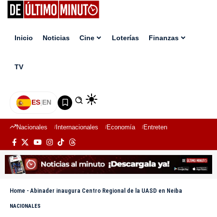
Inicio
Noticias
Cine
Loterías
Finanzas
TV
ES
|
EN
Nacionales
Internacionales
Economía
Entretenimiento
Deport
Home
-
Abinader inaugura Centro Regional de la UASD en Neiba
NACIONALES